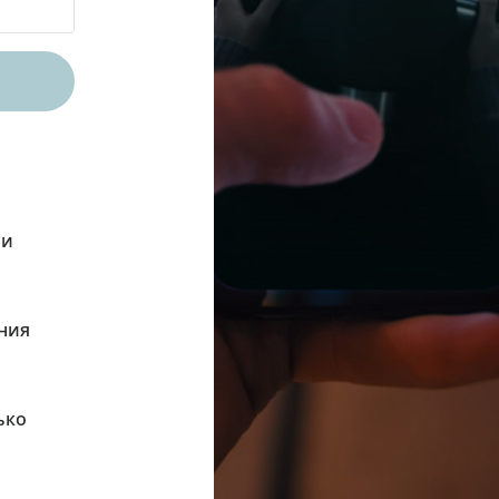
ли
ния
ько