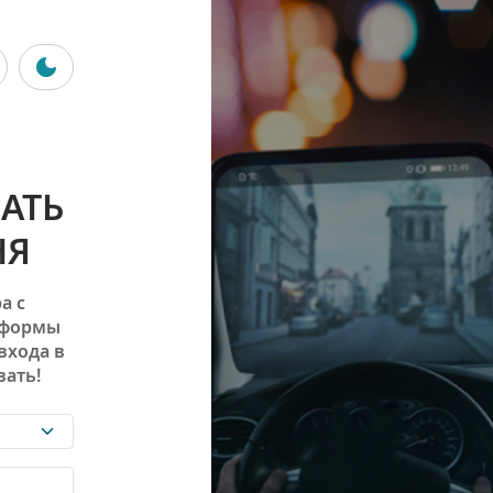
АТЬ
НЯ
а с
 формы
входа в
ать!